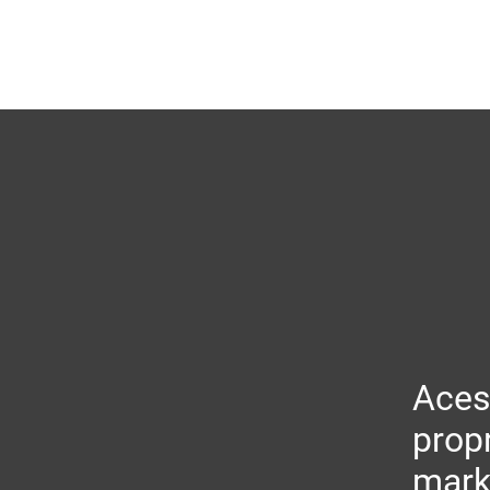
Aces
prop
mark