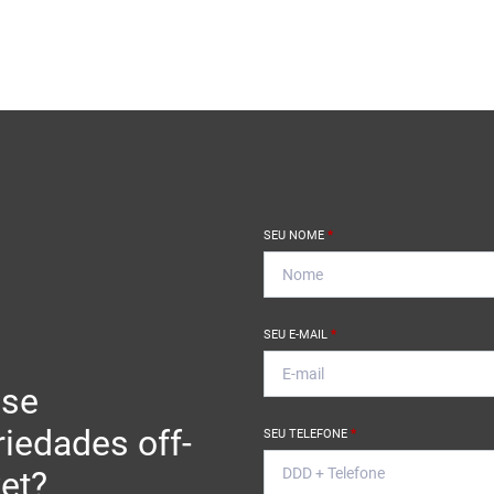
SEU NOME
*
SEU E-MAIL
*
se
riedades off-
SEU TELEFONE
*
et?