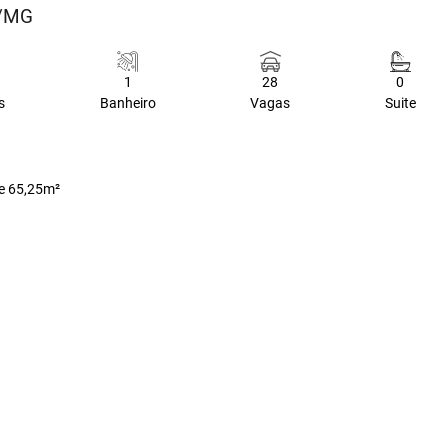
a/MG
1
28
0
s
Banheiro
Vagas
Suite
de 65,25m²