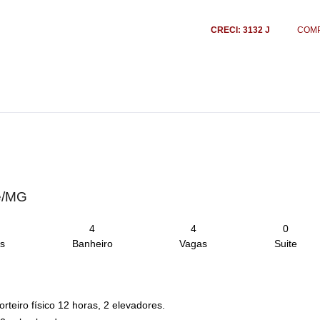
CRECI: 3132 J
COM
te/MG
4
4
0
s
Banheiro
Vagas
Suite
rteiro físico 12 horas, 2 elevadores.