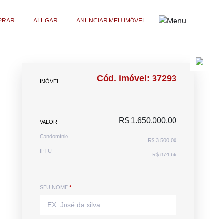
PRAR
ALUGAR
ANUNCIAR MEU IMÓVEL
Cód. imóvel: 37293
IMÓVEL
R$ 1.650.000,00
VALOR
Condomínio
R$ 3.500,00
IPTU
R$ 874,66
SEU NOME
*