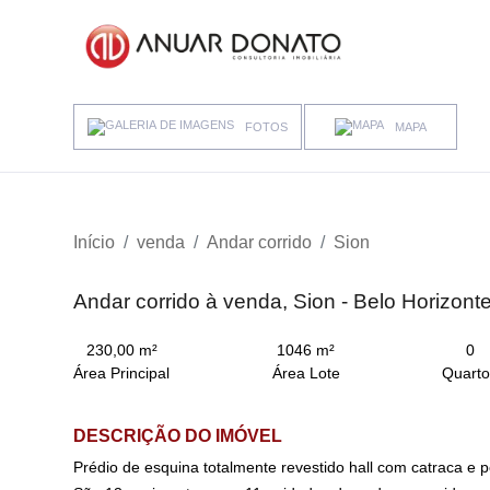
FOTOS
MAPA
Início
venda
Andar corrido
Sion
Andar corrido à venda, Sion - Belo Horizon
230,00 m²
1046 m²
0
Área Principal
Área Lote
Quarto
DESCRIÇÃO DO IMÓVEL
Prédio de esquina totalmente revestido hall com catraca e po