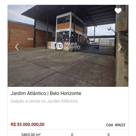
<
<
<
<
<
‹
›
Previous
Next
Jardim Atlântico | Belo Horizonte
O
Galpão à venda no Jardim Atlântico
L
R$ 33.000.000,00
R
Cód. 49622
Cód. 49622
5469,00 m²
0
0