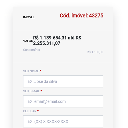
Cód. imóvel: 43275
IMÓVEL
R$ 1.139.654,31 até R$
VALOR
2.255.311,07
Condomínio
R$ 1.100,00
SEU NOME
*
SEU E-MAIL
*
CELULAR
*