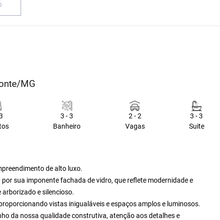
O
zonte/MG
 3
3 - 3
2 - 2
3 - 3
tos
Banheiro
Vagas
Suite
mpreendimento de alto luxo.
 por sua imponente fachada de vidro, que reflete modernidade e
arborizado e silencioso.
roporcionando vistas inigualáveis e espaços amplos e luminosos.
nho da nossa qualidade construtiva, atenção aos detalhes e