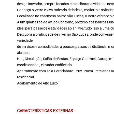
design inovador, sempre focados em melhorar a vida dos noss
Conheça o Vetro e viva rodeado de beleza, conforto e sofistic
Localizado no charmoso bairro São Lucas, o Vetro oferece o equ
A um quarteirão da av. do Contorno, próximo aos bairros Func
ideal para passeios e atividades ao ar livre, tudo isso a uma c
Descubra a praticidade de viver no São Lucas, onde conveni
variedade
de serviços e comodidades a poucos passos de distância, mora
alcance.
Hall, Circulação, Salão de Festas, Espaço Gourmet, Garagem 1
condicionado., elevador codificado,
Apartamento com sala Porcelanato 120x120cm, Persianas au
residencial.
Acabamento de Alto Luxo
CARACTERÍSTICAS EXTERNAS