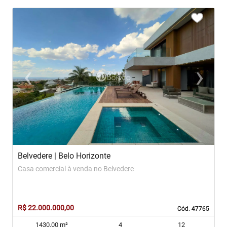
<
<
<
<
<
‹
›
Previous
Next
Belvedere | Belo Horizonte
S
Casa comercial à venda no Belvedere
C
R$ 22.000.000,00
R
Cód. 47765
Cód. 47765
1430,00 m²
4
12