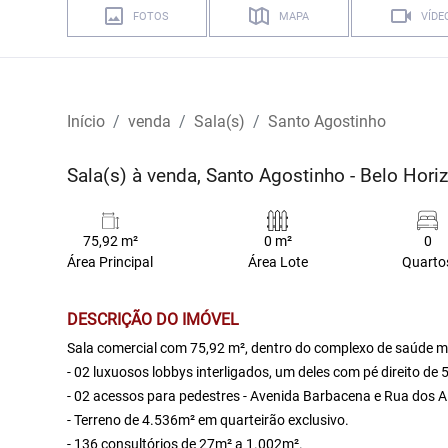
FOTOS
MAPA
VÍDE
Início
venda
Sala(s)
Santo Agostinho
Sala(s) à venda, Santo Agostinho - Belo Hor
75,92 m²
0 m²
0
Área Principal
Área Lote
Quarto
DESCRIÇÃO DO IMÓVEL
Sala comercial com 75,92 m², dentro do complexo de saúde m
- 02 luxuosos lobbys interligados, um deles com pé direito de 
- 02 acessos para pedestres - Avenida Barbacena e Rua dos 
- Terreno de 4.536m² em quarteirão exclusivo.
- 136 consultórios de 27m² a 1.002m².