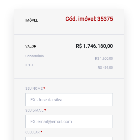
Cód. imóvel: 35375
IMÓVEL
R$ 1.746.160,00
VALOR
Condomínio
R$ 1.600,00
IPTU
R$ 491,00
SEU NOME
*
SEU E-MAIL
*
CELULAR
*