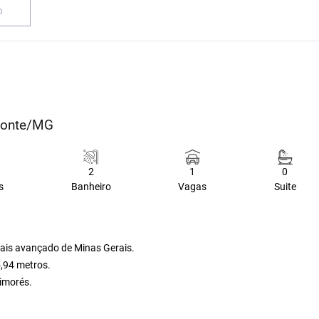
O
izonte/MG
2
1
0
s
Banheiro
Vagas
Suite
ais avançado de Minas Gerais.
5,94 metros.
Aimorés.