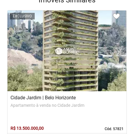
Imóveis Similares
<
<
<
<
<
EXCLUSIVO
‹
›
Previous
Next
Cidade Jardim | Belo Horizonte
S
Apartamento à venda no Cidade Jardim
C
R$ 13.500.000,00
R
Cód. 57821
Cód. 57821