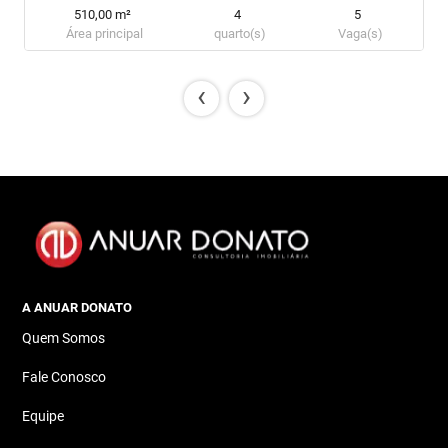
510,00 m²
4
5
Área principal
quarto(s)
Vaga(s)
‹
›
A ANUAR DONATO
Quem Somos
Fale Conosco
Equipe