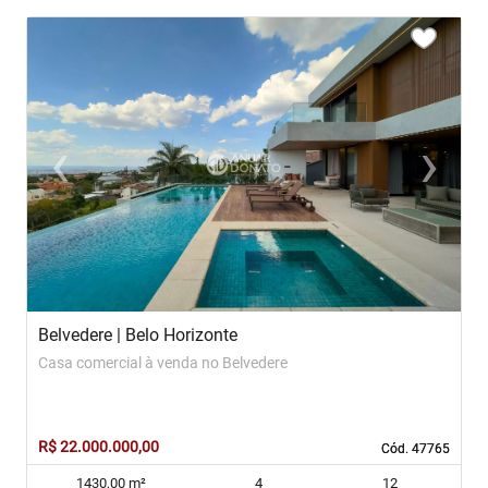
<
<
<
<
<
‹
›
Previous
Next
Belvedere | Belo Horizonte
C
Casa comercial à venda no Belvedere
C
R
R$ 22.000.000,00
R
Cód. 47765
Cód. 47765
1430,00 m²
4
12