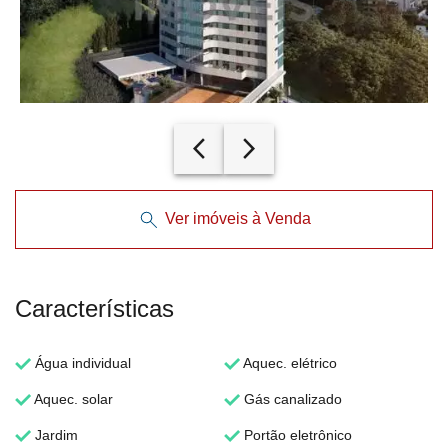
arrow_back_ios_new
arrow_forward_ios
Ver imóveis à Venda
Características
Água individual
Aquec. elétrico
Aquec. solar
Gás canalizado
Jardim
Portão eletrônico