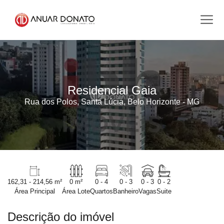
Residencial Gaia
Rua dos Polos, Santa Lúcia, Belo Horizonte - MG
162,31 - 214,56 m²
0 m²
0 - 4
0 - 3
0 - 3
0 - 2
Área Principal
Área Lote
Quartos
Banheiro
Vagas
Suite
Descrição do imóvel